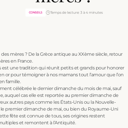
Temps de lecture: 3 à 4 minutes
CONSEILS
Coffrets cadeaux gourmands
Livraison de chocolats à domicile
Confiture de luxe
Thé de luxe
Réussir son apéro dinatoire : nos conseils pour une soirée parfaite
Voir tout
Voir tout
Voir tout
Voir tout
Voir tout
ête des mères ? De la Grèce antique au XXème siècle, retour
 mères en France.
 est une tradition qui réunit petits et grands pour honorer
on en or pour témoigner à nos mamans tout l’amour que l’on
n famille.
lement célébrée le dernier dimanche du mois de mai, sauf
te, auquel cas elle est reportée au premier dimanche de
breux autres pays comme les États-Unis ou la Nouvelle-
ée le premier dimanche de mai, ou bien du Royaume-Uni
ette fête est connue de tous, ses origines restent
ultiples et remontent à l’Antiquité.