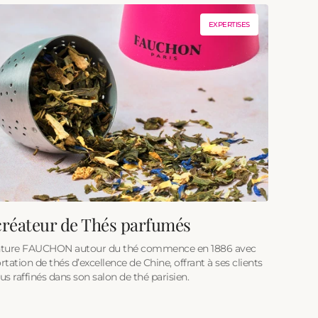
EXPERTISES
créateur de Thés parfumés
nture FAUCHON autour du thé commence en 1886 avec
rtation de thés d’excellence de Chine, offrant à ses clients
us raffinés dans son salon de thé parisien.