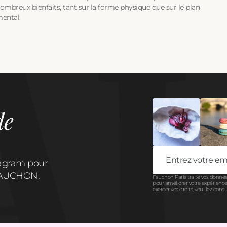
ombreux bienfaits, tant sur la forme physique que sur le plan
ental.
de
tagram pour
e FAUCHON.
Fauchon Paris traite vos donnée
pour améliorer votre expérience 
exercer vos droits, veuillez cons