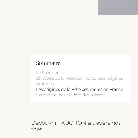
Idée cadeau anniversaire femme : 5 coffrets gourmands pour 30, 40
Les calissons d'Aix
Fauchon, Expert épicerie
Accords mets et thés
Qu'est ce qu'un vin de garde ?
ou 50 ans
Sommaire
Le Savez-vous
L’histoire de la Fête des mères : ses origines
Antiques
Les origines de la Fête des mères en France
Un cadeau pour la fête des mères
Découvrir FAUCHON à travers nos
thés