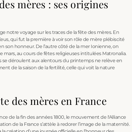
 des mères : ses origines
e notre voyage sur les traces de la fête des mères. En
eus, qui fut la première à voir son rôle de mère plébiscité
n son honneur. De l’autre côté de la mer Ionienne, on
 mars, au cours de fêtes religieuses intitulées Matronalia.
s se déroulent aux alentours du printemps ne relève en
nt de la saison de la fertilité, celle qui voit la nature
ête des mères en France
France de la fin des années 1800, le mouvement de l'Alliance
tion de la France s’attèle à redorer l’image de la maternité.
la création d’une journée officielle en l’honneur des