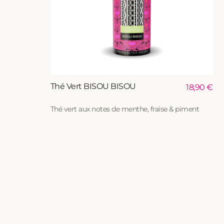
Ajouter au panier
Thé Vert BISOU BISOU
Prix
18,90 €
habituel
Thé vert aux notes de menthe, fraise & piment