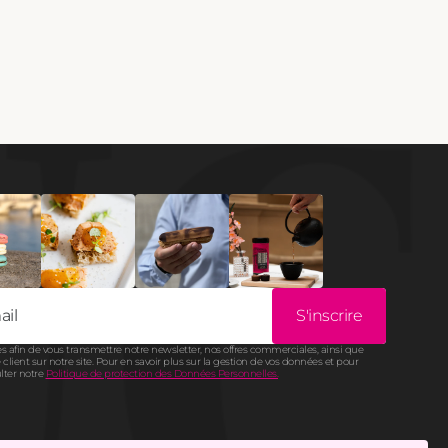
S'inscrire
s afin de vous transmettre notre newsletter, nos offres commerciales, ainsi que
client sur notre site. Pour en savoir plus sur la gestion de vos données et pour
ulter notre
Politique de protection des Données Personnelles.