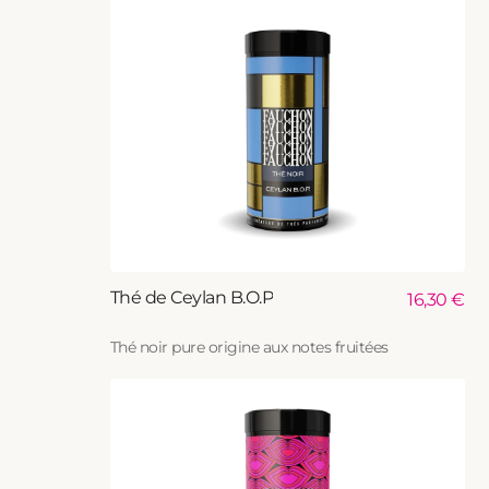
Ajouter au panier
Thé de Ceylan B.O.P
Prix
16,30 €
habituel
Thé noir pure origine aux notes fruitées