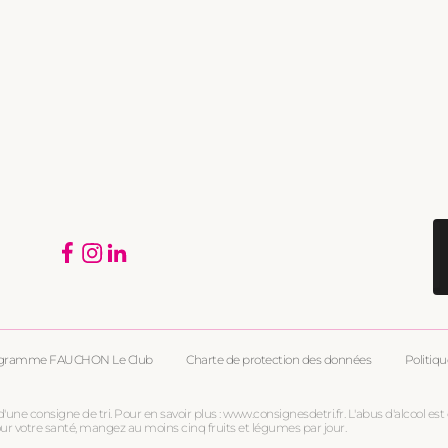
Facebook
Instagram
Translation
missing:
fr.general.social.links.linkedin
ogramme FAUCHON Le Club
Charte de protection des données
Politiqu
d'une consigne de tri. Pour en savoir plus : www.consignesdetri.fr. L'abus d'alcool
our votre santé, mangez au moins cinq fruits et légumes par jour.