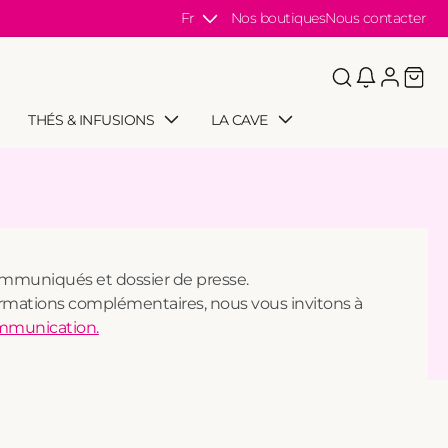
Evènement spécial ? Laissez nous vous guider
Fr
Nos boutiques
Nous contacter
Langue
Panie
Connexi
THÉS & INFUSIONS
LA CAVE
ommuniqués et dossier de presse.
rmations complémentaires, nous vous invitons à
ommunication.