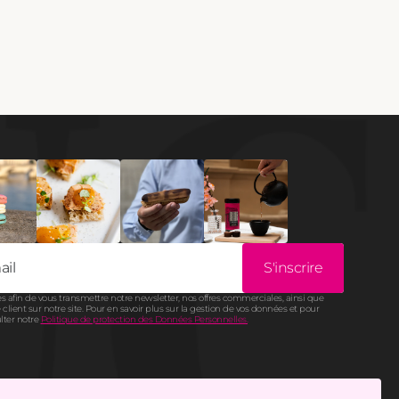
S'inscrire
s afin de vous transmettre notre newsletter, nos offres commerciales, ainsi que
client sur notre site. Pour en savoir plus sur la gestion de vos données et pour
ulter notre
Politique de protection des Données Personnelles.