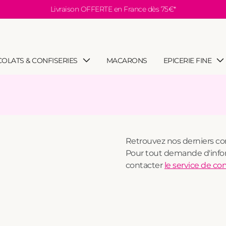
Livraison OFFERTE en France dès 75€*
OLATS & CONFISERIES
MACARONS
EPICERIE FINE
Retrouvez nos derniers c
Pour tout demande d'info
contacter
le service de c