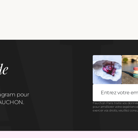
de
tagram pour
e FAUCHON.
Fauchon Paris traite vos donnée
pour améliorer votre expérience 
exercer vos droits, veuillez cons