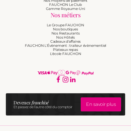
Nos moyens de paiement
FAUCHON Le Club
Gamme Royaume-Uni
Nos métiers
Le Groupe FAUCHON
Nos boutiques
Nos Restaurants
Nos Hôtels
Cadeaux d'affaires
FAUCHON L'Évènement : traiteur évènementiel
Plateaux repas
L'école FAUCHON
Moyens
de
Facebook
Instagram
Translation
missing:
paiement
fr.general.social.links.linkedi
Devenez
franchisé
En savoir plus
Et passez de l’autre côté du comptoir