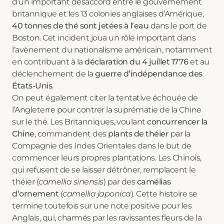
d’un important désaccord entre le gouvernement
britannique et les 13 colonies anglaises d’Amérique,
40 tonnes de thé sont jetées à l’eau
dans le port de
Boston. Cet incident joua un rôle important dans
l’avènement du nationalisme américain, notamment
en contribuant à la
déclaration du 4 juillet 1776
et au
déclenchement de la
guerre d’indépendance des
États-Unis
.
On peut également citer la tentative échouée de
l’Angleterre pour contrer la suprématie de la Chine
sur le thé. Les Britanniques, voulant
concurrencer la
Chine
, commandent des
plants de théier
par la
Compagnie des Indes Orientales dans le but de
commencer leurs propres plantations. Les Chinois,
qui refusent de se laisser détrôner, remplacent le
théier (
camellia sinensis
) par des
camélias
d’ornement
(
camellia japonica
). Cette histoire se
termine toutefois sur une note positive pour les
Anglais, qui, charmés par les ravissantes fleurs de la