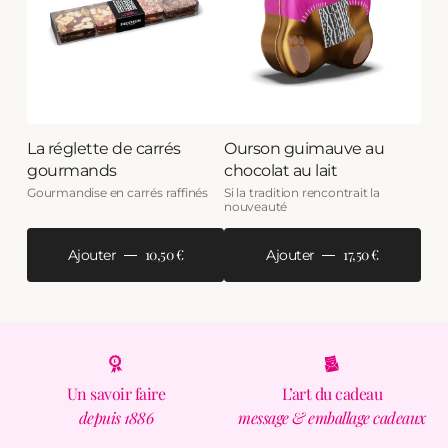
La réglette de carrés
Ourson guimauve au
gourmands
chocolat au lait
Gourmandise en carrés raffinés
Si la tradition rencontrait la
nouveauté
10,50 €
17,50 €
Ajouter
Ajouter
Un savoir faire
L’art du cadeau
depuis 1886
message & emballage cadeaux