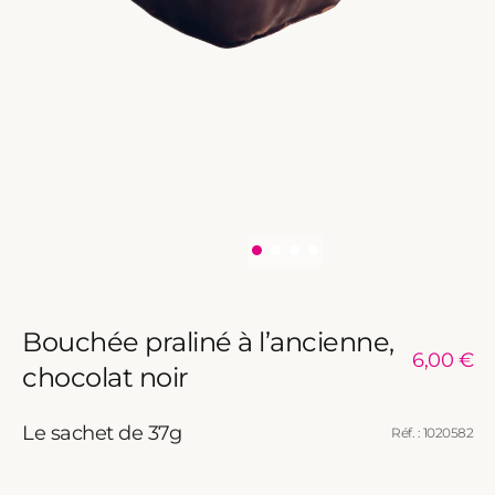
Bouchée praliné à l’ancienne,
Prix
6,00 €
chocolat noir
habituel
Le sachet de 37g
Réf. : 1020582