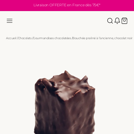
Livraison OFFERTE en France dès 75€*
au
contenu
Panie
Accueil
/
Chocolats
/
Gourmandises chocolatées
/
Bouchée praliné à l’ancienne, chocolat noir