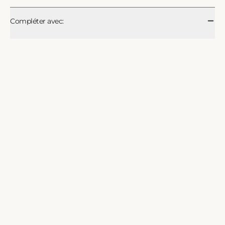
à
à
Compléter avec:
l’ancienne,
l’ancienne,
chocolat
chocolat
noir
noir