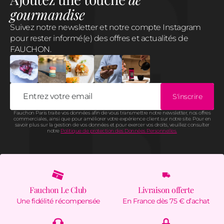
gourmandise
Suivez notre newsletter et notre compte Instagram
pour rester informé(e) des offres et actualités de
FAUCHON.
S'inscrire
Fauchon Paris traite vos données afin de vous transmettre notre newsletter, nos offres
commerciales, ainsi que pour améliorer votre expérience client sur notre site. Pour en
savoir plus sur la gestion de vos données et pour exercer vos droits, veuillez consulter
notre
Politique de protection des Données Personnelles.
Fauchon Le Club
Livraison offerte
Une fidélité récompensée
En France dès 75 € d’achat