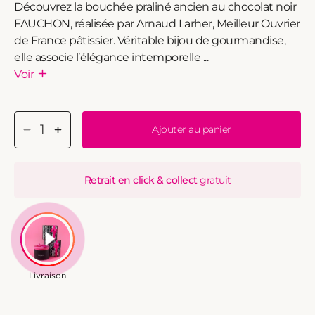
Découvrez la bouchée praliné ancien au chocolat noir
FAUCHON, réalisée par Arnaud Larher, Meilleur Ouvrier
de France pâtissier. Véritable bijou de gourmandise,
elle associe l’élégance intemporelle ...
Voir
Ajouter au panier
Réduire
Augmenter
la
la
Retrait en click & collect
gratuit
quantité
quantité
de
de
Bouchée
Bouchée
praliné
praliné