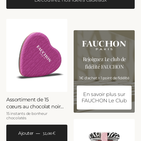
Rejoignez Le club de
fidélité FAUCHON
1€ d'achat = 1 point de fidélité
En savoir plus sur
Assortiment de 15
FAUCHON Le Club
cœurs au chocolat noir
et lait
15 instants de bonheur
chocolatés
32,00 €
Ajouter