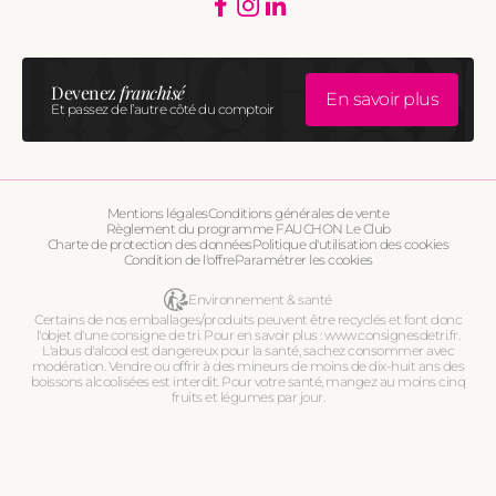
de
Facebook
Instagram
Translation
missing:
paiement
fr.general.social.links.linkedi
Devenez
franchisé
En savoir plus
Et passez de l’autre côté du comptoir
Mentions légales
Conditions générales de vente
Règlement du programme FAUCHON Le Club
Charte de protection des données
Politique d'utilisation des cookies
Condition de l'offre
Paramétrer les cookies
Environnement & santé
Certains de nos emballages/produits peuvent être recyclés et font donc
l'objet d'une consigne de tri. Pour en savoir plus : www.consignesdetri.fr.
L'abus d'alcool est dangereux pour la santé, sachez consommer avec
modération. Vendre ou offrir à des mineurs de moins de dix-huit ans des
boissons alcoolisées est interdit. Pour votre santé, mangez au moins cinq
fruits et légumes par jour.