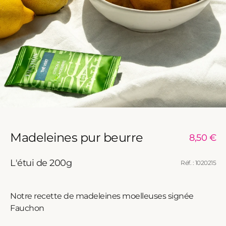
Madeleines pur beurre
Prix
8,50 €
habituel
L'étui de 200g
Réf. : 1020215
Notre recette de madeleines moelleuses signée
Fauchon