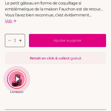
Le petit gâteau en forme de coquillage si
emblématique de la maison Fauchon est de retour…
Vous l’avez bien reconnue, c’est évidemment...
Voir
Ajouter au panier
Réduire
Augmenter
Retrait en click & collect
gratuit
la
la
quantité
quantité
de
de
Madeleines
Madeleines
pur
pur
beurre
beurre